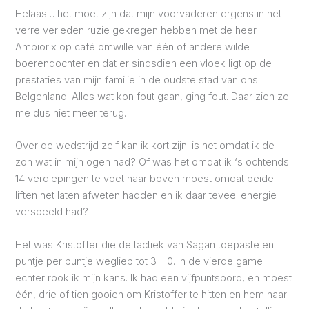
Helaas… het moet zijn dat mijn voorvaderen ergens in het
verre verleden ruzie gekregen hebben met de heer
Ambiorix op café omwille van één of andere wilde
boerendochter en dat er sindsdien een vloek ligt op de
prestaties van mijn familie in de oudste stad van ons
Belgenland. Alles wat kon fout gaan, ging fout. Daar zien ze
me dus niet meer terug.
Over de wedstrijd zelf kan ik kort zijn: is het omdat ik de
zon wat in mijn ogen had? Of was het omdat ik ‘s ochtends
14 verdiepingen te voet naar boven moest omdat beide
liften het laten afweten hadden en ik daar teveel energie
verspeeld had?
Het was Kristoffer die de tactiek van Sagan toepaste en
puntje per puntje wegliep tot 3 – 0. In de vierde game
echter rook ik mijn kans. Ik had een vijfpuntsbord, en moest
één, drie of tien gooien om Kristoffer te hitten en hem naar