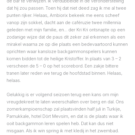
de bar te verwijzen. Ik verdubbelde in de veronderstelling
dat hij zou passen. Toen hij dat niet deed zag ik me al twee
punten rijker. Helaas, Ambiorix bekeek me eens scheef
vanop zijn sokkel, dacht aan de caféruzie twee millennia
geleden met mijn familie, en… der Kri Kri ontsnapte op een
zodanige wijze dat de paus dit zeker zal erkennen als een
mirakel waarna ze op die plaats een bedevaartoord kunnen
oprichten waar kansloze backgammonspelers kunnen
komen bidden tot de heilige Kristoffer. In plaats van 3 – 2
verscheen de 5 – 0 op het scorebord. Een zakje bittere
tranen later reden we terug de hoofdstad binnen. Helaas,
helaas.
Gelukkig is er volgend seizoen terug een kans om mijn
vreugdekreet te laten weerschallen over berg en dal. Ons
zomerkampioenschap zal plaatsvinden half juli in Turkije,
Pamukkale, hotel Dört Mevsim, en dat is de plaats waar ik
ooit backgammon leren spelen heb. Dat kan dus niet
misgaan. Als ik win spring ik met kledij in het zwembad.