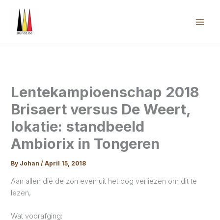
Skip
to
content
Mai
Men
Lentekampioenschap 2018
Brisaert versus De Weert,
lokatie: standbeeld
Ambiorix in Tongeren
By
Johan
/
April 15, 2018
Aan allen die de zon even uit het oog verliezen om dit te
lezen,
Wat voorafging: