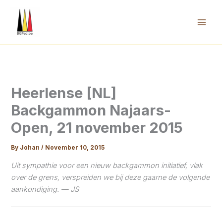
Skip
to
content
Mai
Men
Heerlense [NL]
Backgammon Najaars-
Open, 21 november 2015
By
Johan
/
November 10, 2015
Uit sympathie voor een nieuw backgammon initiatief, vlak
over de grens, verspreiden we bij deze gaarne de volgende
aankondiging. — JS