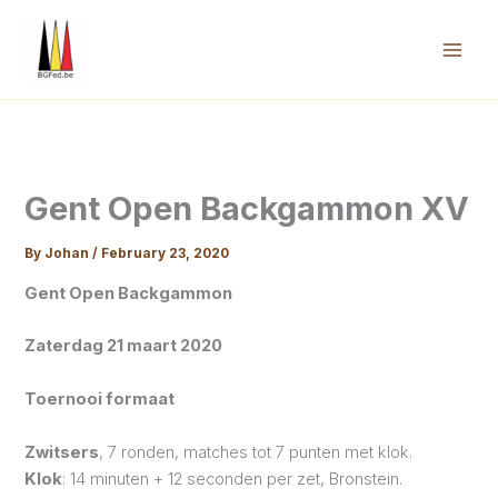
Skip
to
content
Mai
Men
Gent Open Backgammon XV
By
Johan
/
February 23, 2020
Gent Open Backgammon
Zaterdag 21 maart 2020
Toernooi formaat
Zwitsers
, 7 ronden, matches tot 7 punten met klok.
Klok
: 14 minuten + 12 seconden per zet, Bronstein.