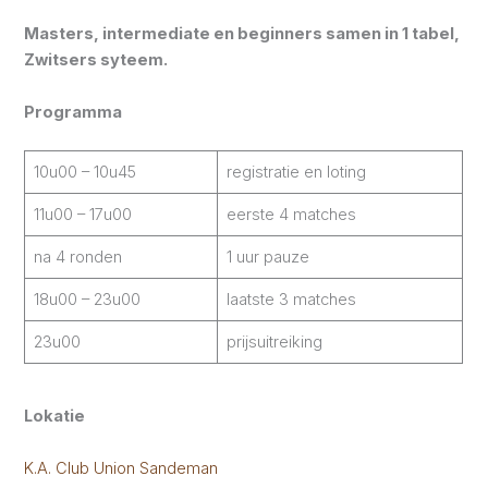
Masters, intermediate en beginners samen in 1 tabel,
Zwitsers syteem.
Programma
10u00 – 10u45
registratie en loting
11u00 – 17u00
eerste 4 matches
na 4 ronden
1 uur pauze
18u00 – 23u00
laatste 3 matches
23u00
prijsuitreiking
Lokatie
K.A. Club Union Sandeman